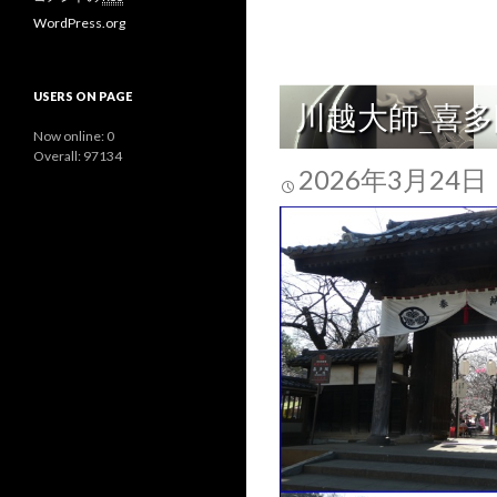
WordPress.org
USERS ON PAGE
川越大師_喜
Now online: 0
Overall: 97134
2026年3月24日