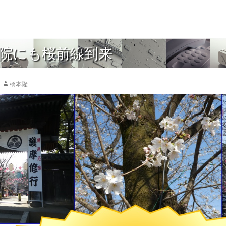
多院にも桜前線到来
橋本隆