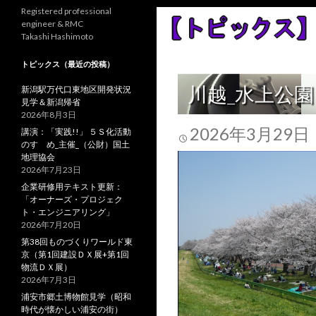
Registered professional
engineer & RMC
Takashi Hashimoto
トピックス（最近の投稿）
川越_水上公
新潟駅万代口東地区開発状況
見学＆新潟帰省
2026年8月3日
2026年3月29日
講演：「実践!!」 ５Ｓ化活動
のすゝめ_主催_（公財）国土
地理協会
2026年7月23日
企業研修用テキスト更新：
「オーナーズ・プロジェク
ト・エンジニアリング」
2026年7月20日
第38回ものづくりワールド東
京（第1回建設ＤＸ展+第1回
物流ＤＸ展）
2026年7月3日
浦安市郷土博物館見学（昭和
時代が懐かしい浦安の街）