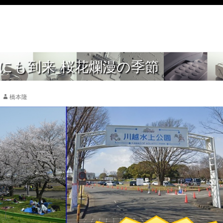
園にも到来_桜花爛漫の季節
橋本隆