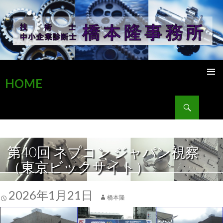
HOME
検索
コンテンツへ移動
第40回 ネプコン ジャパン視察
（東京ビックサイト）
2026年1月21日
橋本隆