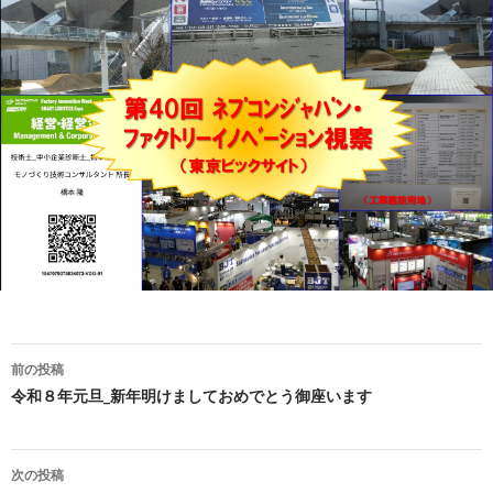
前の投稿
投稿ナビゲーション
令和８年元旦_新年明けましておめでとう御座います
次の投稿