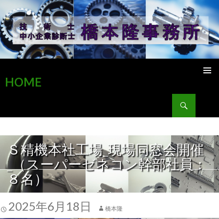
HOME
検索
コンテンツへ移動
Ｓ精機本社工場_現場同窓会開催
_（スーパーゼネコン幹部社員：
８名）
2025年6月18日
橋本隆