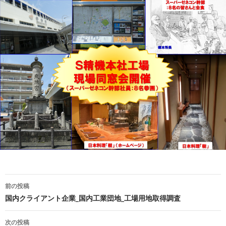
前の投稿
投稿ナビゲーション
国内クライアント企業_国内工業団地_工場用地取得調査
次の投稿