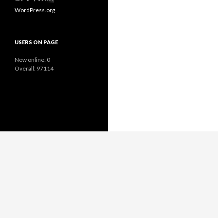
WordPress.org
USERS ON PAGE
Now online: 0
Overall: 97114