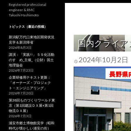
Registered professional
engineer & RMC
Takashi Hashimoto
トピックス（最近の投稿）
新潟駅万代口東地区開発状況
国内クライア
見学＆新潟帰省
2026年8月3日
講演：「実践!!」 ５Ｓ化活動
2024年10月2日
のすゝめ_主催_（公財）国土
地理協会
2026年7月23日
企業研修用テキスト更新：
「オーナーズ・プロジェク
ト・エンジニアリング」
2026年7月20日
第38回ものづくりワールド東
京（第1回建設ＤＸ展+第1回
物流ＤＸ展）
2026年7月3日
浦安市郷土博物館見学（昭和
時代が懐かしい浦安の街）