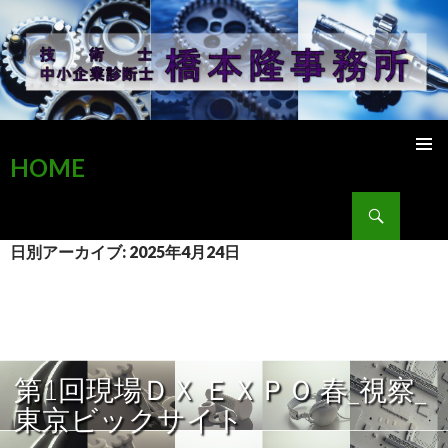
HOME
検索
コンテンツへ移動
日別アーカイブ: 2025年4月24日
第1回現場ＤＸ ＥＸＰＯ 春_視察_
東京ビックサイト