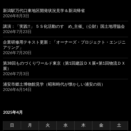
新潟駅万代口東地区開発状況見学＆新潟帰省
2026年8月3日
講演：「実践!!」 ５Ｓ化活動のすゝめ_主催_（公財）国土地理協会
2026年7月23日
企業研修用テキスト更新：「オーナーズ・プロジェクト・エンジニ
アリング」
2026年7月20日
第38回ものづくりワールド東京（第1回建設ＤＸ展+第1回物流ＤＸ
展）
2026年7月3日
浦安市郷土博物館見学（昭和時代が懐かしい浦安の街）
2026年6月14日
2025年4月
日
月
火
水
木
金
土